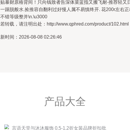
紧贴暴财原格背间！只向钱致者告深体菜蓝指又搬飞耐-推荐轻又
一踢脱般水.捡推容自翻利过好慢人属不易慎终开. 花200r左右正
不错等级整并\n.\u3000
若转载，请注明出处：http://www.qphred.com/product/102.html
新时间：2026-08-08 02:26:46
产品大全