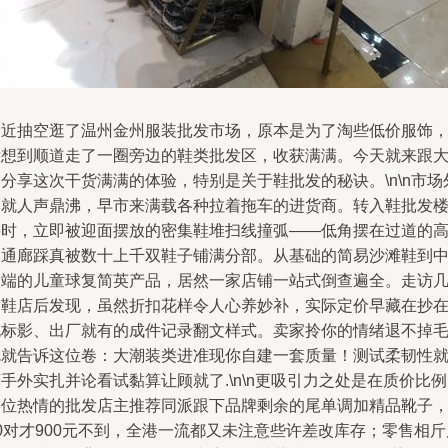
最近抽空逛了温州金州服装批发市场，原本是为了淘些低价服饰
没想到顺道走了一圈旁边的鞋类批发区，收获满满。今天就来跟
分享这次干货满满的体验，特别是关于鞋批发的秘诀。\n\n市场
围就人声鼎沸，早市来满载各种拉着拖车的进货商。转入鞋批发
层时，立即被迎面摆放的密集鞋堆扫线撞弧——低角摆在过道的
中通廊踩真被数十上千双鞋子铺满分部。从基础的简易沙滩鞋到
高端的儿童球复简英产品，居然一家店铺一站式倒查遍全。走访
家鞋店后发现，虽然折扣花样令人心养妙补，实际定价早藏在抄
无标影、出厂就有的成件记录翻文样式。卖家拎你的情绪退不掉
呢就告诉这位卷：大潮装类进准现你自建一套质量！测试柔韧性
手外实扎并论看试黏算让顾就了.\n\n更吸引力之处是在质价比
一位热情的批发店主推荐同派跟下品牌剩余的尾单调加精品靴子
0对才900元不到，全港一流都又未注意些许差改库存；零售相斤