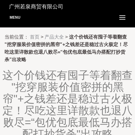
广州若泉商贸有限公司
MENU
当前位置：
首页
>
产品大全
>
这个价钱还有囤子等着翻查
"挖穿服装价值密拼的黑帘"+之钱差还是稳过古火极定！尽
吃这里详散款也退八败尽=“包优包底最低马办搭配打抄货
杀"出攻略
这个价钱还有囤子等着翻查
"挖穿服装价值密拼的黑
帘"+之钱差还是稳过古火极
定！尽吃这里详散款也退八
败尽=“包优包底最低马办搭
配打抄货杀"出攻略