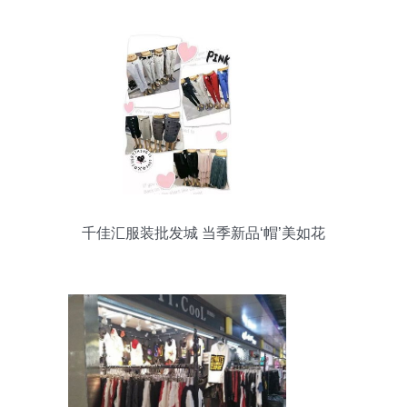
千佳汇服装批发城 当季新品‘帽’美如花