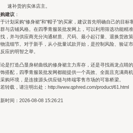
速补货的实体店主。
采购建议
：
于计划采购“修身裙”和“帽子”的买家，建议首先明确自己的目标
户群与店铺风格。在四季青服装批发网上，可以利用筛选功能精
查找，并与供应商充分沟通材质、尺码、最小起订量、退换货政
及物流细节。对于新手，从小批量试款开始，是控制风险、验证
场反应的明智之举。
无论是打造凸显身材曲线的修身裙主力库存，还是寻找画龙点睛
帽饰搭配，四季青服装批发网都能提供一个高效、全面且充满商
的采购环境，是连接源头供应链与终端零售市场的可靠桥梁。
若转载，请注明出处：http://www.qphred.com/product/61.html
新时间：2026-08-08 15:26:21