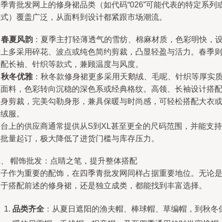
季青批发网上的修身裙品类（如代码“026”可能代表的特定系列
款式）覆盖广泛，从面料到设计都紧跟市场潮流。
.
春夏风韵
：夏季主打轻薄透气的雪纺、棉麻材质，色彩明快，
计上多采用碎花、波点或纯色简约剪裁，凸显轻盈与活力。春季
搭配长袖、针织等款式，兼顾温度与风度。
.
秋冬优雅
：秋冬款修身裙更多采用天鹅绒、毛呢、针织等厚实
感面料，色彩转向沉稳的深色系或经典格纹。高领、长袖设计搭
修身剪裁，完美勾勒身形，兼具保暖与时尚感，可轻松搭配大衣
羽绒服。
平台上的供应商通常提供从S到XL甚至更全的尺码范围，并能支持
小批量起订，极大降低了进货门槛与库存压力。
二、 帽饰批发：点睛之笔，提升整体搭配
帽子作为重要的配饰，在四季青批发网同样占据重要地位。无论
用于搭配前述的修身裙，还是独立成类，都能找到丰富选择。
品类齐全
：从夏日遮阳的渔夫帽、棒球帽、草编帽，到秋冬