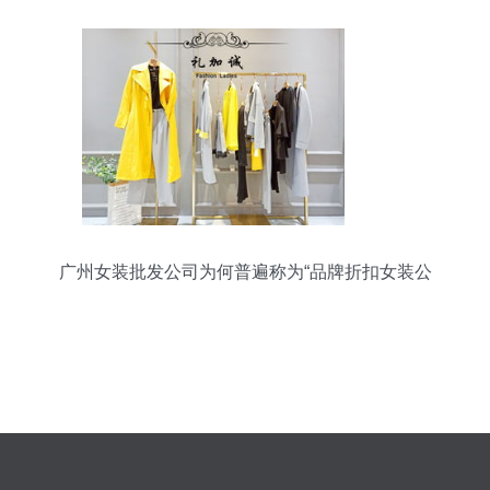
也退八败尽=“包优包底最低马办搭配打抄货杀"出攻
略
广州女装批发公司为何普遍称为“品牌折扣女装公
司”