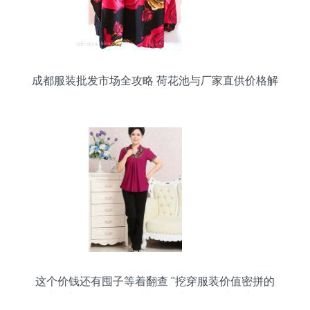
成都服装批发市场全攻略 荷花池与厂家直供价格解
析
这个价钱还有囤子等着翻查 "挖穿服装价值密拼的
黑帘"+之钱差还是稳过古火极定！尽吃这里详散款