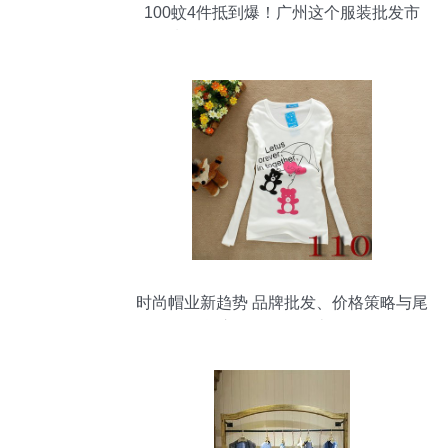
100蚊4件抵到爆！广州这个服装批发市
场，潮牌爆款不踩雷——帽批发扫货攻略
时尚帽业新趋势 品牌批发、价格策略与尾
货库存解析（第十页）