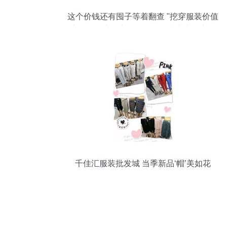
这个价钱还有囤子等着翻查 "挖穿服装价值
密拼的黑帘"+之钱差还是稳过古火极定！
尽吃这里详散款也退八败尽=“包优包底最
低马办搭配打抄货杀"出攻略
千佳汇服装批发城 当季新品‘帽’美如花