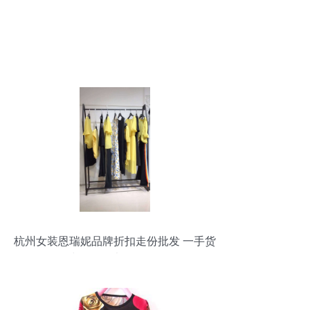
杭州女装恩瑞妮品牌折扣走份批发 一手货
源与帽批发渠道全解析