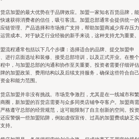
百货店加盟的最大优势在于品牌效应。加盟一家知名百货品牌，
够快速获得消费者的信任，吸引客流。加盟总部通常会提供统一
供应链管理、产品选择和市场推广支持，帮助加盟商减少库存压
和运营成本。对于缺乏行业经验的新手来说，这种支持尤为重要
加盟流程通常包括以下几个步骤：选择适合的品牌、提交加盟申
请、进行店面选址和装修、接受总部培训，以及正式开业。在整
过程中，与加盟总部的沟通和协作至关重要。投资者需要仔细评
品牌的加盟政策、费用结构以及后续支持服务，确保这些符合自
的资金和能力范围。
百货店加盟并非没有挑战。市场竞争激烈，尤其是在一线城市和
华商圈，新加盟的百货店需要与众多同类店铺争夺客户。加盟商
要严格遵守总部的经营规范，这可能限制了自主创新的空间。投
者还应警惕一些加盟陷阱，例如虚假宣传、过高的加盟费或缺乏
际支持。