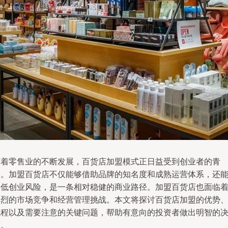
随着零售业的不断发展，百货店加盟模式正日益受到创业者的青
睐。加盟百货店不仅能够借助品牌的知名度和成熟运营体系，还
降低创业风险，是一条相对稳健的商业路径。加盟百货店也面临
激烈的市场竞争和经营管理挑战。本文将探讨百货店加盟的优势
流程以及需要注意的关键问题，帮助有意向的投资者做出明智的
策。