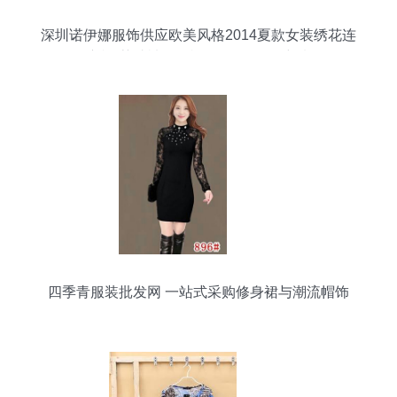
深圳诺伊娜服饰供应欧美风格2014夏款女装绣花连
衣裙 荷叶袖针织裙N14115批发详情
四季青服装批发网 一站式采购修身裙与潮流帽饰