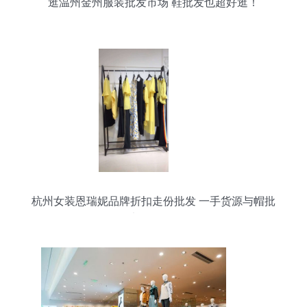
逛温州金州服装批发市场 鞋批发也超好逛！
杭州女装恩瑞妮品牌折扣走份批发 一手货源与帽批
发渠道全解析