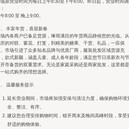
场原营业时间为每日上午8:30至下午6:00。即日起，营业时间
为：
午8:00 至 晚上9:00。
、 丰富年货，喜迎新春
市场内各商户已备足货源，琳琅满目的年货商品静候您的光临。
喜庆的对联、窗花、灯笼，到精美的糖果、干货、礼品，一应俱
全。市场引进了众多知名品牌与优质厂商，服装批发区域货源充
足，款式新颖，涵盖儿童、成人各年龄段，满足您节日添新衣与
后开市备货的双重需求。无论是家庭采购还是商家批发，这里都
您一站式购齐的理想选择。
、 温馨服务提示
延长营业期间，市场将加强安保与清洁力度，确保购物环境
全、整洁、有序。
建议您合理安排购物时间，错开周末及晚间高峰时段，享受
舒适的购物体验。