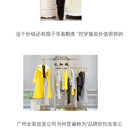
这个价钱还有囤子等着翻查 "挖穿服装价值密拼的
黑帘"+之钱差还是稳过古火极定！尽吃这里详散款
也退八败尽=“包优包底最低马办搭配打抄货杀"出攻
略
广州女装批发公司为何普遍称为“品牌折扣女装公
司”