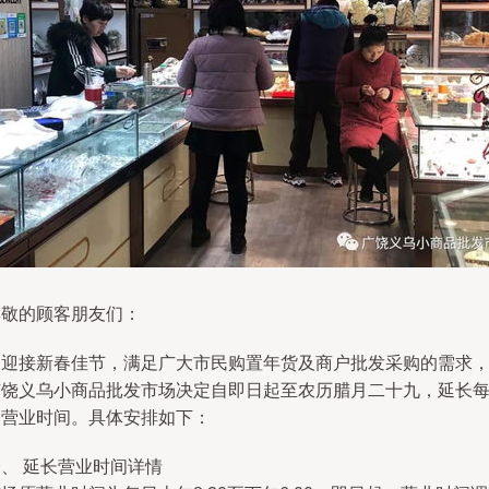
尊敬的顾客朋友们：
为迎接新春佳节，满足广大市民购置年货及商户批发采购的需求
广饶义乌小商品批发市场决定自即日起至农历腊月二十九，延长
日营业时间。具体安排如下：
、 延长营业时间详情