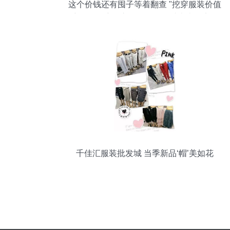
这个价钱还有囤子等着翻查 "挖穿服装价值
密拼的黑帘"+之钱差还是稳过古火极定！
尽吃这里详散款也退八败尽=“包优包底最
低马办搭配打抄货杀"出攻略
千佳汇服装批发城 当季新品‘帽’美如花