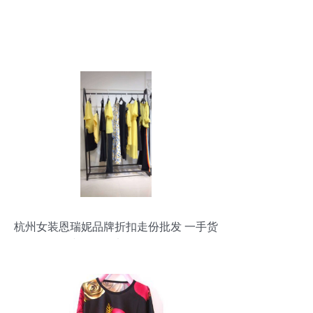
杭州女装恩瑞妮品牌折扣走份批发 一手货
源与帽批发渠道全解析