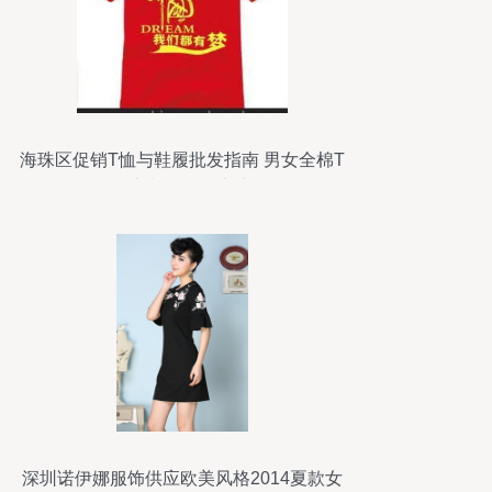
海珠区促销T恤与鞋履批发指南 男女全棉T
恤定制，价格实惠
深圳诺伊娜服饰供应欧美风格2014夏款女