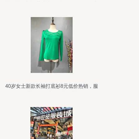
装绣花连衣裙 荷叶袖针织裙N14115批发详
情
40岁女士新款长袖打底衫8元低价热销，服
装批发网助您轻松创业